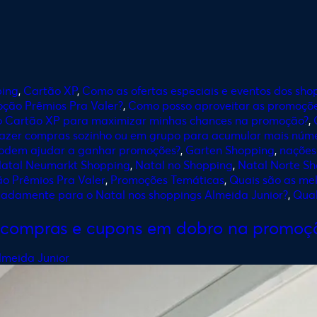
ping
,
Cartão XP
,
Como as ofertas especiais e eventos dos s
ção Prêmios Pra Valer?
,
Como posso aproveitar as promoçõe
o Cartão XP para maximizar minhas chances na promoção?
,
fazer compras sozinho ou em grupo para acumular mais núme
podem ajudar a ganhar promoções?
,
Garten Shopping
,
nações
atal Neumarkt Shopping
,
Natal no Shopping
,
Natal Norte S
o Prêmios Pra Valer
,
Promoções Temáticas
,
Quais são as me
padamente para o Natal nos shoppings Almeida Junior?
,
Qual
s compras e cupons em dobro na promoçã
lmeida Junior