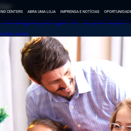
ler
ING CENTERS
ABRA UMA LOJA
IMPRENSA E NOTÍCIAS
OPORTUNIDADE
s estratégias para ganhar na promoção P
lmeida Junior