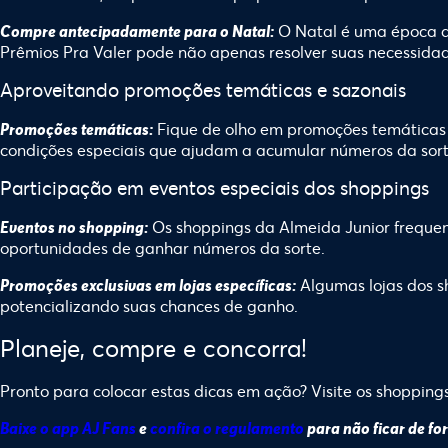
O Natal é uma época d
Compre antecipadamente para o Natal:
Prêmios Pra Valer pode não apenas resolver suas necessid
Aproveitando promoções temáticas e sazonais
Fique de olho em promoções temáticas r
Promoções temáticas:
condições especiais que ajudam a acumular números da sorte
Participação em eventos especiais dos shoppings
Os
shoppings da Almeida Junior
frequen
Eventos no shopping:
oportunidades de ganhar números da sorte.
Algumas lojas dos s
Promoções exclusivas em lojas específicas:
potencializando suas chances de ganho.
Planeje, compre e concorra!
Pronto para colocar estas dicas em ação? Visite os shoppin
Baixe o app AJ Fans
e
confira o regulamento
para não ficar de fo