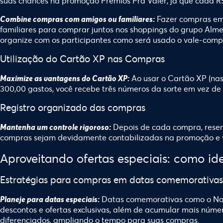
suas chances na promoção Prêmios Pra Valer, já que cada 
Fazer compras em 
Combine compras com amigos ou familiares:
familiares para comprar juntos nos
shoppings do grupo Alme
organize com os participantes como será usado o vale-compr
Utilização do Cartão XP nas Compras
Ao usar o Cartão XP (nas
Maximize as vantagens do Cartão XP:
300,00 gastos, você recebe três números da sorte em vez de
Registro organizado das compras
Depois de cada compra, reserv
Mantenha um controle rigoroso:
compras sejam devidamente contabilizadas na promoção e v
Aproveitando ofertas especiais: como id
Estratégias para compras em datas comemorativas
Datas comemorativas como o Nat
Planeje para datas especiais:
descontos e ofertas exclusivas, além de acumular mais númer
diferenciados, ampliando o tempo para suas compras.