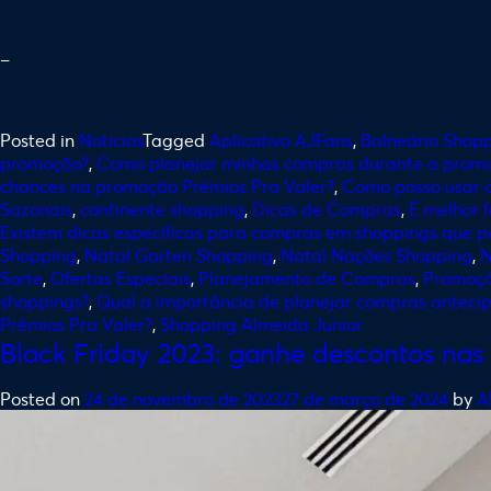
–
Posted in
Notícias
Tagged
Aplicativo AJFans
,
Balneário Shop
promoção?
,
Como planejar minhas compras durante a promo
chances na promoção Prêmios Pra Valer?
,
Como posso usar 
Sazonais
,
continente shopping
,
Dicas de Compras
,
É melhor 
Existem dicas específicas para compras em shoppings que 
Shopping
,
Natal Garten Shopping
,
Natal Nações Shopping
,
N
Sorte
,
Ofertas Especiais
,
Planejamento de Compras
,
Promoçã
shoppings?
,
Qual a importância de planejar compras anteci
Prêmios Pra Valer?
,
Shopping Almeida Junior
Black Friday 2023: ganhe descontos na
Posted on
24 de novembro de 2023
27 de março de 2024
by
A