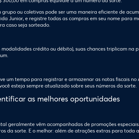
R$ 300,00 em compras equivale a um número da sorte.
grupo ou coletivas pode ser uma maneira eficiente de acu
ida Junior
, e registre todas as compras em seu nome para m
a caso seja sorteado.
 modalidades crédito ou débito), suas chances triplicam na p
 um.
e um tempo para registrar e armazenar as notas fiscais no AJ
ocê esteja sempre atualizado sobre seus números da sorte.
entificar as melhores oportunidades
al geralmente vêm acompanhadas de promoções especiais. P
os da sorte. E o melhor: além de atrações extras para toda 