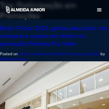
Tag:
Participação em
Promoções
Black Friday 2023: ganhe descontos nas
compras e cupons em dobro na
promoção Prêmios Pra Valer
Posted on
24 de novembro de 2023
27 de março de 2024
by
Almeida Junior