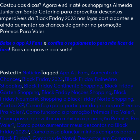
Gostou das dicas? Agora é só ir até os shoppings Almeida
Junior em Santa Catarina para aproveitar descontos
imperdíveis da Black Friday 2023 nas lojas participantes e
ainda aumentar as chances de ganhar na promoção
Prêmios Para Valer.
e
Baixe o app AJ Fans
confira o regulamento para não ficar de
! Boas compras e boa sorte! ️
fora
Posted in
Notícias
Tagged
App AJ Fans
,
Aumento de
Chances
,
Black Friday 2023
,
Black Friday Balneário
Shopping
,
Black Friday Continente Shopping
,
Black Friday
Garten Shopping
,
Black Friday Nações Shopping
,
Black
Friday Neumarkt Shopping e Black Friday Norte Shopping
,
Cartão XP
,
Como faço para participar da promoção Prêmios
Pra Valer?
,
Como funciona a promoção Prêmios Pra Valer?
,
Como posso aproveitar ao máximo a promoção Prêmios Pra
Valer?
,
Como posso aumentar meus descontos na Black
Friday 2023?
,
Como posso planejar minhas compras para a
Black Friday?
,
Compras de Natal
,
Descontos em Compras
,