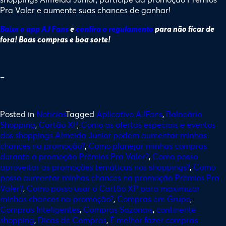
Pra Valer e aumente suas chances de ganhar!
Baixe o app AJ Fans
e
confira o regulamento
para não ficar de
fora! Boas compras e boa sorte!
–
Posted in
Notícias
Tagged
Aplicativo AJFans
,
Balneário
Shopping
,
Cartão XP
,
Como as ofertas especiais e eventos
dos shoppings Almeida Junior podem aumentar minhas
chances na promoção?
,
Como planejar minhas compras
durante a promoção Prêmios Pra Valer?
,
Como posso
aproveitar as promoções temáticas nos shoppings?
,
Como
posso aumentar minhas chances na promoção Prêmios Pra
Valer?
,
Como posso usar o Cartão XP para maximizar
minhas chances na promoção?
,
Compras em Grupo
,
Compras Inteligentes
,
Compras Sazonais
,
continente
shopping
,
Dicas de Compras
,
É melhor fazer compras