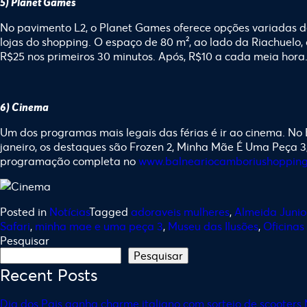
5) Planet Games
No pavimento L2, o Planet Games oferece opções variadas de
lojas do shopping. O espaço de 80 m², ao lado da Riachuelo, 
R$25 nos primeiros 30 minutos. Após, R$10 a cada meia hora
6) Cinema
Um dos programas mais legais das férias é ir ao cinema. No
janeiro, os destaques são Frozen 2, Minha Mãe É Uma Peça 3,
programação completa no
www.balneariocamboriushopping
Posted in
Notícias
Tagged
adoraveis mulheres
,
Almeida Junio
Safari
,
minha mae e uma peça 3
,
Museu das Ilusões
,
Oficinas
Pesquisar
Pesquisar
Recent Posts
Dia dos Pais ganha charme italiano com sorteio de scooters