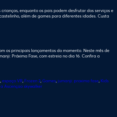
 crianças, enquanto os pais podem desfrutar dos serviços e
, castelinho, além de games para diferentes idades. Custa
 com os principais lançamentos do momento. Neste mês de
nji: Próxima Fase, com estreia no dia 16. Confira a
a
,
espaço VR
,
Frozen 2
,
Games
,
jumanji: proxima fase
,
Kids
 a Ascençao skywalker