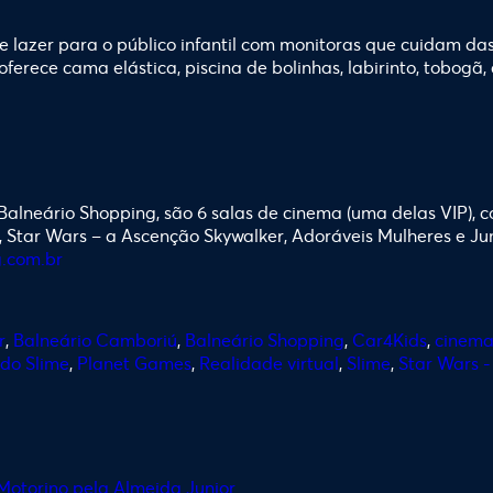
 lazer para o público infantil com monitoras que cuidam das
oferece cama elástica, piscina de bolinhas, labirinto, tobogã
.
 Balneário Shopping, são 6 salas de cinema (uma delas VIP),
 Star Wars – a Ascenção Skywalker, Adoráveis Mulheres e Juma
.com.br
r
,
Balneário Camboriú
,
Balneário Shopping
,
Car4Kids
,
cinem
 do Slime
,
Planet Games
,
Realidade virtual
,
Slime
,
Star Wars -
 Motorino pela Almeida Junior