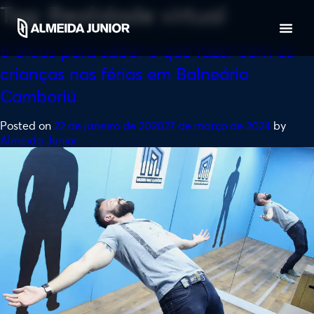
Tag:
Realidade virtual
6 dicas para saber o que fazer com as
crianças nas férias em Balneário
Camboriú
Posted on
22 de janeiro de 2020
27 de março de 2024
by
Almeida Junior