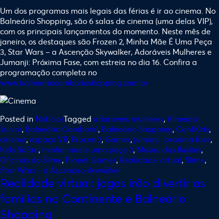
Um dos programas mais legais das férias é ir ao cinema. No
Balneário Shopping, são 6 salas de cinema (uma delas VIP),
com os principais lançamentos do momento. Neste mês de
janeiro, os destaques são Frozen 2, Minha Mãe É Uma Peça
3, Star Wars – a Ascenção Skywalker, Adoráveis Mulheres e
Jumanji: Próxima Fase, com estreia no dia 16. Confira a
programação completa no
www.balneariocamboriushopping.com.br
Posted in
Notícias
Tagged
adoraveis mulheres
,
Almeida
Junior
,
Balneário Camboriú
,
Balneário Shopping
,
Car4Kids
,
cinema
,
espaço VR
,
Frozen 2
,
Games
,
jumanji: proxima fase
,
Kids Safari
,
minha mae e uma peça 3
,
Museu das Ilusões
,
Oficinas do Slime
,
Planet Games
,
Realidade virtual
,
Slime
,
Star Wars - a Ascençao skywalker
Realidade virtual: jogos irão divertir as
famílias no Continente e Balneário
Shopping