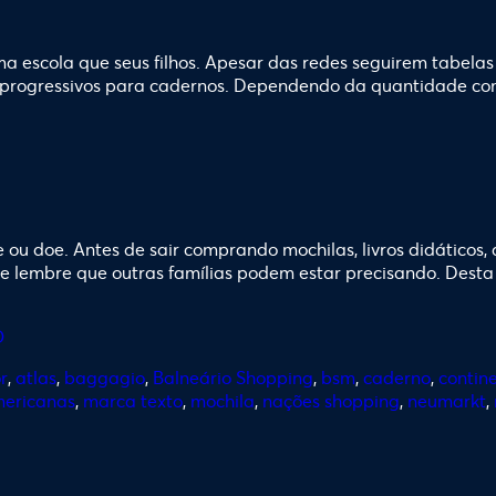
ma escola que seus filhos. Apesar das redes seguirem tabel
o progressivos para cadernos. Dependendo da quantidade co
u doe. Antes de sair comprando mochilas, livros didáticos, a
e e lembre que outras famílias podem estar precisando. Des
r
,
atlas
,
baggagio
,
Balneário Shopping
,
bsm
,
caderno
,
contin
mericanas
,
marca texto
,
mochila
,
nações shopping
,
neumarkt
,