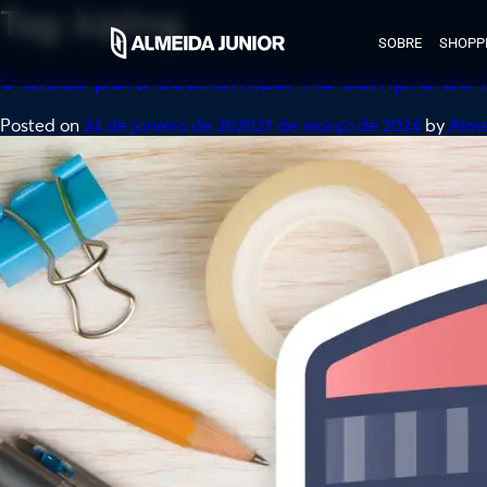
Tag:
kipling
SOBRE
SHOPP
6 dicas para economizar na compra do m
Posted on
24 de janeiro de 2020
27 de março de 2024
by
Alme