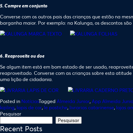
5. Compre em conjunto
Converse com os outros pais das crianças que estão na mes
barganha maior. Por exemplo: na Kalunga, os descontos sã
6. Reaproveite ou doe
Se algum item está em bom estado de ser usado, reaproveite o
reaproveitado. Converse com as crianças sobre esta atitud
uma lição de cidadania.
Posted in
Notícias
Tagged
Almeida Junior
,
App Almeida Junio
kipling
,
lapis de cor
,
le postiche
,
livrarias catarinense
,
lojas a
Pesquisar
Pesquisar
Recent Posts