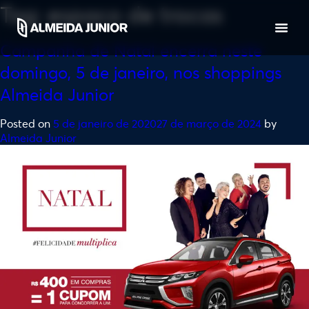
Tag:
espaco de trocas
Campanha de Natal encerra neste
domingo, 5 de janeiro, nos shoppings
Almeida Junior
Posted on
5 de janeiro de 2020
27 de março de 2024
by
Almeida Junior