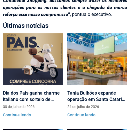
Continente Shopping. Buscamos sempre trazer as melhores
operações para os nossos clientes e a chegada da marca
reforça esse nosso compromisso”
, pontua o executivo.
Últimas notícias
Dia dos Pais ganha charme
Tania Bulhões expande
italiano com sorteio de
operação em Santa Catarina
scooters Motorino pela
com loja no Neumarkt
30 de julho de 2026
24 de julho de 2026
Almeida Junior
Shopping
Continue lendo
Continue lendo