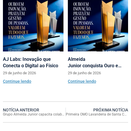
AJ Labs: Inovação que
Almeida
Conecta o Digital ao Físico
Junior conquista Ouro e
Prata no Prêmio Abrasce
29 de junho de 2026
29 de junho de 2026
Continue lendo
Continue lendo
NOTÍCIA ANTERIOR
PRÓXIMA NOTÍCIA
Grupo Almeida Junior capacita colaboradores para atendimento de pessoas com Transtorno do Espectro Autista (TEA)
Primeira OMO Lavanderia de Santa Catarina inaugura no Neumarkt Shopping