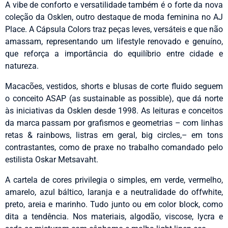
A vibe de conforto e versatilidade também é o forte da nova
coleção da Osklen, outro destaque de moda feminina no AJ
Place. A Cápsula Colors traz peças leves, versáteis e que não
amassam, representando um lifestyle renovado e genuíno,
que reforça a importância do equilíbrio entre cidade e
natureza.
Macacões, vestidos, shorts e blusas de corte fluido seguem
o conceito ASAP (as sustainable as possible), que dá norte
às iniciativas da Osklen desde 1998. As leituras e conceitos
da marca passam por grafismos e geometrias – com linhas
retas & rainbows, listras em geral, big circles,– em tons
contrastantes, como de praxe no trabalho comandado pelo
estilista Oskar Metsavaht.
A cartela de cores privilegia o simples, em verde, vermelho,
amarelo, azul báltico, laranja e a neutralidade do offwhite,
preto, areia e marinho. Tudo junto ou em color block, como
dita a tendência. Nos materiais, algodão, viscose, lycra e