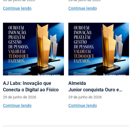
Almeida Junior
Shopping
Continue lendo
Continue lendo
AJ Labs: Inovação que
Almeida
Conecta o Digital ao Físico
Junior conquista Ouro e
Prata no Prêmio Abrasce
29 de junho de 2026
29 de junho de 2026
Continue lendo
Continue lendo