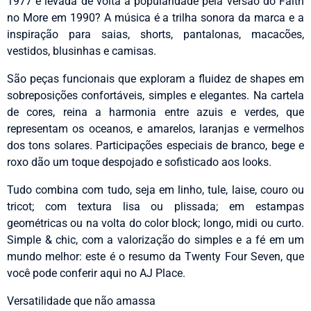
1977 e levada de volta à popularidade pela versão do Faith
no More em 1990? A música é a trilha sonora da marca e a
inspiração para saias, shorts, pantalonas, macacões,
vestidos, blusinhas e camisas.
São peças funcionais que exploram a fluidez de shapes em
sobreposições confortáveis, simples e elegantes. Na cartela
de cores, reina a harmonia entre azuis e verdes, que
representam os oceanos, e amarelos, laranjas e vermelhos
dos tons solares. Participações especiais de branco, bege e
roxo dão um toque despojado e sofisticado aos looks.
Tudo combina com tudo, seja em linho, tule, laise, couro ou
tricot; com textura lisa ou plissada; em estampas
geométricas ou na volta do color block; longo, midi ou curto.
Simple & chic, com a valorização do simples e a fé em um
mundo melhor: este é o resumo da Twenty Four Seven, que
você pode conferir aqui no AJ Place.
Versatilidade que não amassa