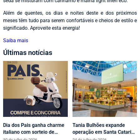
seda se misturam com cânhamo e malha light linen eco.
Além de quentes, os dias e noites deste e dos próximos
meses têm tudo para serem confortáveis e cheios de estilo e
significado. Aproveite esta energia!
Saiba mais
Últimas notícias
Dia dos Pais ganha charme
Tania Bulhões expande
italiano com sorteio de
operação em Santa Catarina
scooters Motorino pela
com loja no Neumarkt
30 de julho de 2026
24 de julho de 2026