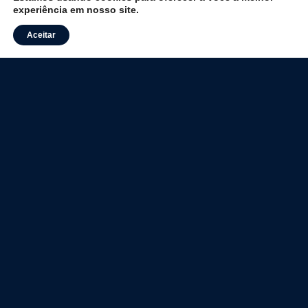
experiência em nosso site.
Aceitar
Acompanhe
nossas redes
© 2025 ALMEIDA JUNIOR.
TODOS OS DIREITOS RESERVADOS.
ALMEIDA JUNIOR SHOPPING CENTERS S.A
CNPJ: 82.120.676/0001-83.
INVESTIDORES
AVISO DE PRIVACIDADE