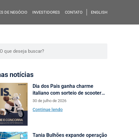
S DE NEGÓCIO
INVESTIDORES
CONTATO
ENGLISH
mas notícias
Dia dos Pais ganha charme
italiano com sorteio de scooters
Motorino pela Almeida Junior
30 de julho de 2026
Continue lendo
Tania Bulhões expande operação