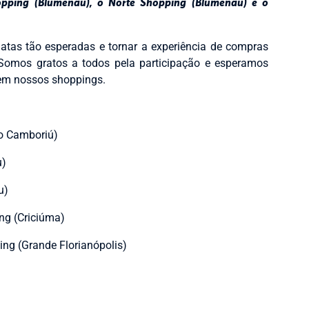
pping (Blumenau), o Norte Shopping (Blumenau) e o
tas tão esperadas e tornar a experiência de compras
Somos gratos a todos pela participação e esperamos
 em nossos shoppings.
io Camboriú)
u)
u)
ng (Criciúma)
ing (Grande Florianópolis)