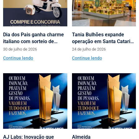
Dia dos Pais ganha charme
Tania Bulhões expande
italiano com sorteio de
operação em Santa Catarina
scooters Motorino pela
com loja no Neumarkt
30 de julho de 2026
24 de julho de 2026
Almeida Junior
Shopping
Continue lendo
Continue lendo
AJ Labs: Inovação que
Almeida