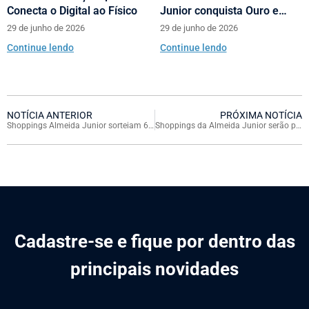
Conecta o Digital ao Físico
Junior conquista Ouro e
Prata no Prêmio Abrasce
29 de junho de 2026
29 de junho de 2026
Continue lendo
Continue lendo
NOTÍCIA ANTERIOR
PRÓXIMA NOTÍCIA
Shoppings Almeida Junior sorteiam 60 kits da Samsung para celebrar o Dia dos Pais
Shoppings da Almeida Junior serão parceiros do McDia Feliz
Cadastre-se e fique por dentro das
principais novidades