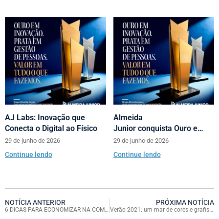
AJ Labs: Inovação que
Almeida
Conecta o Digital ao Físico
Junior conquista Ouro e
Prata no Prêmio Abrasce
29 de junho de 2026
29 de junho de 2026
Continue lendo
Continue lendo
NOTÍCIA ANTERIOR
PRÓXIMA NOTÍCIA
6 DICAS PARA ECONOMIZAR NA COMPRA DO MATERIAL ESCOLAR
Verão 2021: um mar de cores e grafismos