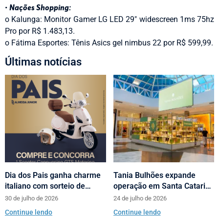
•
Nações Shopping:
o Kalunga: Monitor Gamer LG LED 29″ widescreen 1ms 75hz
Pro por R$ 1.483,13.
o Fátima Esportes: Tênis Asics gel nimbus 22 por R$ 599,99.
Últimas notícias
Dia dos Pais ganha charme
Tania Bulhões expande
italiano com sorteio de
operação em Santa Catarina
scooters Motorino pela
com loja no Neumarkt
30 de julho de 2026
24 de julho de 2026
Almeida Junior
Shopping
Continue lendo
Continue lendo