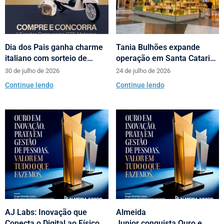
Dia dos Pais ganha charme
Tania Bulhões expande
italiano com sorteio de
operação em Santa Catarina
scooters Motorino pela
com loja no Neumarkt
30 de julho de 2026
24 de julho de 2026
Almeida Junior
Shopping
Continue lendo
Continue lendo
AJ Labs: Inovação que
Almeida
Conecta o Digital ao Físico
Junior conquista Ouro e