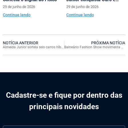
Prata no Prêmio Abrasce
29 de junho de 2026
29 de junho de 2026
Continue lendo
Continue lendo
NOTÍCIA ANTERIOR
PRÓXIMA NOTÍCIA
Almeida Junior sorteia seis carros híbridos na campanha de Dia das Mães e Namorados
Balneário Fashion Show movimenta o Balneário Shopping nos dias 06 a 09 de maio
Cadastre-se e fique por dentro das
principais novidades