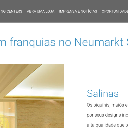
ING CENTERS
ABRA UMA LOJA
IMPRENSA E NOTÍCIAS
OPORTUNIDADE
em franquias no
Neumarkt 
Salinas
Os biquínis, maiôs 
por seus designs in
alta qualidade que 