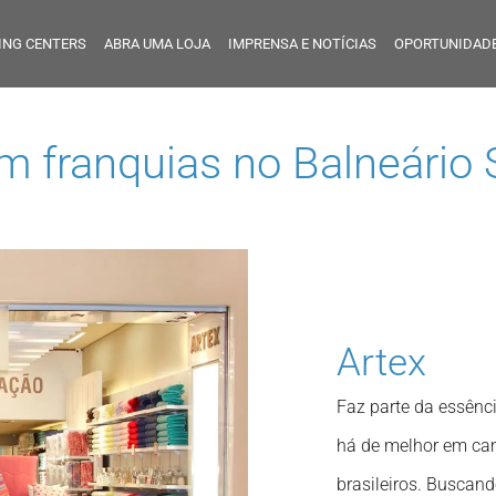
ING CENTERS
ABRA UMA LOJA
IMPRENSA E NOTÍCIAS
OPORTUNIDADE
em franquias no
Balneário
Artex
Faz parte da essênci
há de melhor em ca
brasileiros. Buscand