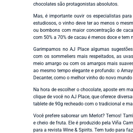
chocolates são protagonistas absolutos.
Mas, é importante ouvir os especialistas par
estudiosos, o vinho deve ter ao menos o mesm
ou bombons com maior concentração de cacau
com 50% a 70% de cacau é menos doce e tem 
Garimpamos no AJ Place algumas sugestões p
com os sommeliers mais respeitados, as uvas
meio amargo ou com os amargos mais suaves. 
ao mesmo tempo elegante e profundo: o Amayna
Decanter, como o melhor vinho do novo mundo
Na hora de escolher o chocolate, aposte em 
clique de você no AJ Place, que oferece diver
tablete de 90g recheado com o tradicional e ma
Você prefere saborear um Merlot? Temos! Tamb
e cheio de fruta. Ele é produzido pela Viña C
para a revista Wine & Spirits. Tem tudo para f