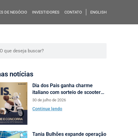
S DE NEGÓCIO
INVESTIDORES
CONTATO
ENGLISH
mas notícias
Dia dos Pais ganha charme
italiano com sorteio de scooters
Motorino pela Almeida Junior
30 de julho de 2026
Continue lendo
Tania Bulhões expande operação