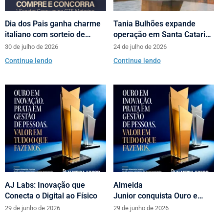
Dia dos Pais ganha charme
Tania Bulhões expande
italiano com sorteio de
operação em Santa Catarina
scooters Motorino pela
com loja no Neumarkt
30 de julho de 2026
24 de julho de 2026
Almeida Junior
Shopping
Continue lendo
Continue lendo
AJ Labs: Inovação que
Almeida
Conecta o Digital ao Físico
Junior conquista Ouro e
Prata no Prêmio Abrasce
29 de junho de 2026
29 de junho de 2026