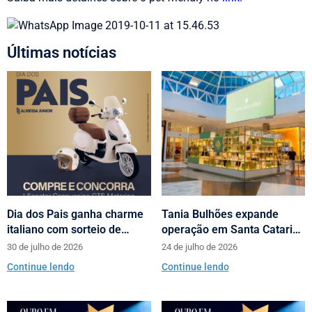
Últimas notícias
Dia dos Pais ganha charme
Tania Bulhões expande
italiano com sorteio de
operação em Santa Catarina
scooters Motorino pela
com loja no Neumarkt
30 de julho de 2026
24 de julho de 2026
Almeida Junior
Shopping
Continue lendo
Continue lendo