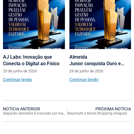
AJ Labs: Inovação que
Almeida
Conecta o Digital ao Físico
Junior conquista Ouro e
Prata no Prêmio Abrasce
29 de junho de 2026
29 de junho de 2026
Continue lendo
Continue lendo
NOTÍCIA ANTERIOR
PRÓXIMA NOTÍCIA
Segundo semestre é marcado por inaugurações nos Shoppings Almeida Junior
Neumarkt e Norte Shopping integrados à maior festa alemã nas Américas