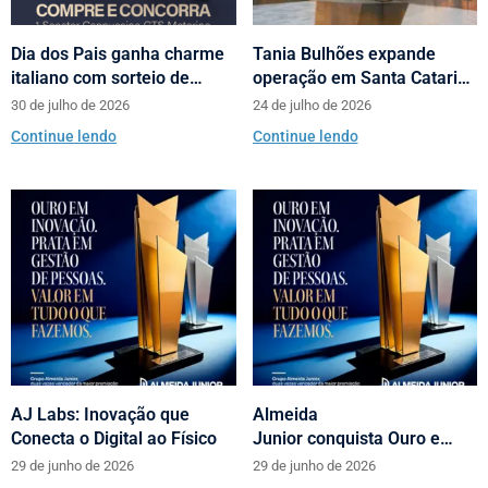
Dia dos Pais ganha charme
Tania Bulhões expande
italiano com sorteio de
operação em Santa Catarina
scooters Motorino pela
com loja no Neumarkt
30 de julho de 2026
24 de julho de 2026
Almeida Junior
Shopping
Continue lendo
Continue lendo
AJ Labs: Inovação que
Almeida
Conecta o Digital ao Físico
Junior conquista Ouro e
Prata no Prêmio Abrasce
29 de junho de 2026
29 de junho de 2026