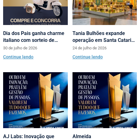
Dia dos Pais ganha charme
Tania Bulhões expande
italiano com sorteio de
operação em Santa Catarina
scooters Motorino pela
com loja no Neumarkt
30 de julho de 2026
24 de julho de 2026
Almeida Junior
Shopping
Continue lendo
Continue lendo
AJ Labs: Inovação que
Almeida