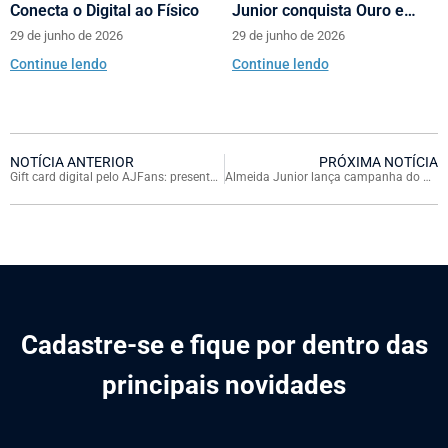
Conecta o Digital ao Físico
Junior conquista Ouro e
Prata no Prêmio Abrasce
29 de junho de 2026
29 de junho de 2026
Continue lendo
Continue lendo
NOTÍCIA ANTERIOR
PRÓXIMA NOTÍCIA
Gift card digital pelo AJFans: presenteie e receba cashback
Almeida Junior lança campanha do Natal 2025 com sorteios de seis Jeep Commander
Cadastre-se e fique por dentro das
principais novidades