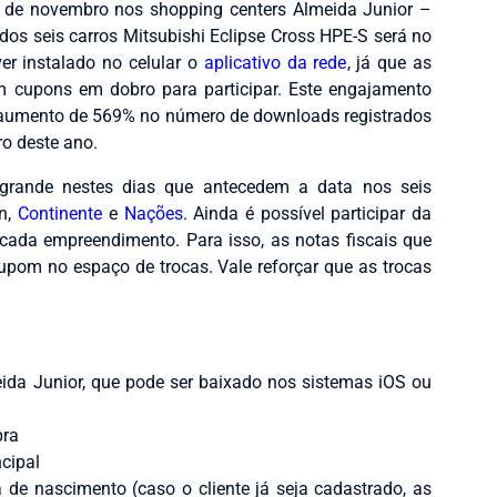
 de novembro nos shopping centers Almeida Junior –
 dos seis carros Mitsubishi Eclipse Cross HPE-S será no
er instalado no celular o
aplicativo da rede
, já que as
em cupons em dobro para participar. Este engajamento
aumento de 569% no número de downloads registrados
o deste ano.
 grande nestes dias que antecedem a data nos seis
en,
Continente
e
Nações
. Ainda é possível participar da
ada empreendimento. Para isso, as notas fiscais que
om no espaço de trocas. Vale reforçar que as trocas
eida Junior, que pode ser baixado nos sistemas iOS ou
pra
ncipal
de nascimento (caso o cliente já seja cadastrado, as