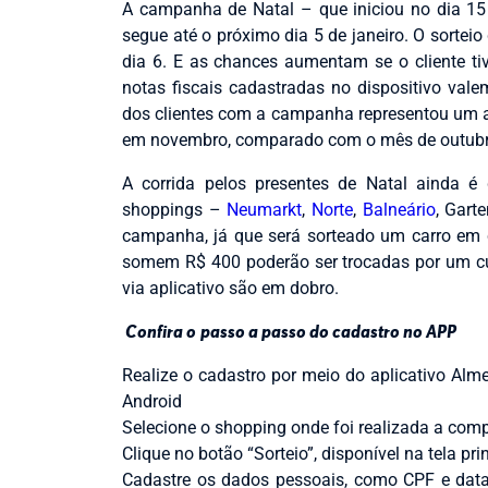
A campanha de Natal – que iniciou no dia 15
segue até o próximo dia 5 de janeiro. O sorteio
dia 6. E as chances aumentam se o cliente tiv
notas fiscais cadastradas no dispositivo val
dos clientes com a campanha representou um 
em novembro, comparado com o mês de outubr
A corrida pelos presentes de Natal ainda é
shoppings –
Neumarkt
,
Norte
,
Balneário
, Gart
campanha, já que será sorteado um carro em c
somem R$ 400 poderão ser trocadas por um cup
via aplicativo são em dobro.
Confira o
passo a passo do cadastro no APP
Realize o cadastro por meio do aplicativo Alm
Android
Selecione o shopping onde foi realizada a com
Clique no botão “Sorteio”, disponível na tela pri
Cadastre os dados pessoais, como CPF e data 