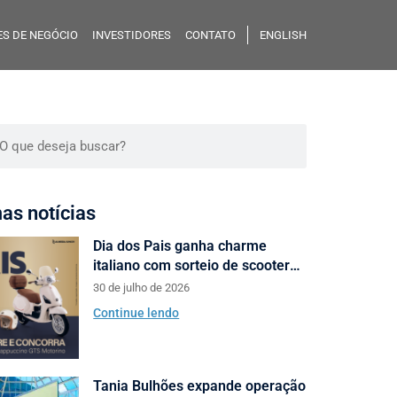
S DE NEGÓCIO
INVESTIDORES
CONTATO
ENGLISH
mas notícias
Dia dos Pais ganha charme
italiano com sorteio de scooters
Motorino pela Almeida Junior
30 de julho de 2026
Continue lendo
Tania Bulhões expande operação