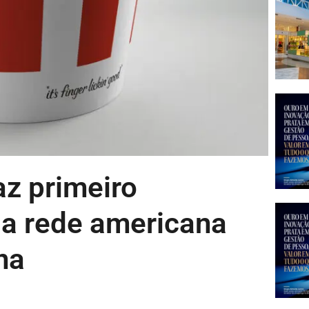
az primeiro
da rede americana
na