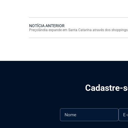
NOTÍCIA ANTERIOR
Preçolândia expande em Santa Catarina através dos shoppings
Cadastre-se