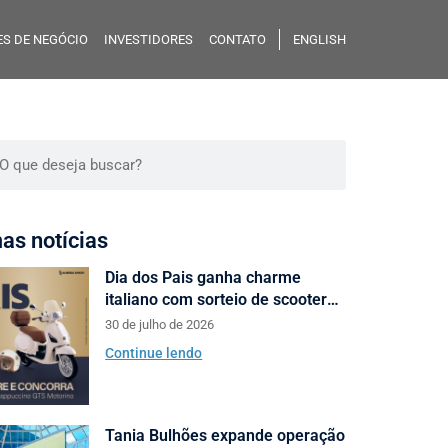
S DE NEGÓCIO
INVESTIDORES
CONTATO
ENGLISH
mas notícias
Dia dos Pais ganha charme
italiano com sorteio de scooters
Motorino pela Almeida Junior
30 de julho de 2026
Continue lendo
Tania Bulhões expande operação