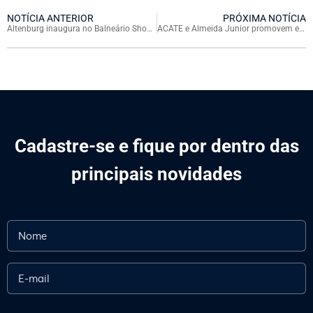
NOTÍCIA ANTERIOR
PRÓXIMA NOTÍCIA
Altenburg inaugura no Balneário Shopping e inova com loja focada na experiência do cliente
ACATE e Almeida Junior promovem evento que impulsiona inovações no varejo durante o Varejo Tech Day
Cadastre-se e fique por dentro das
principais novidades