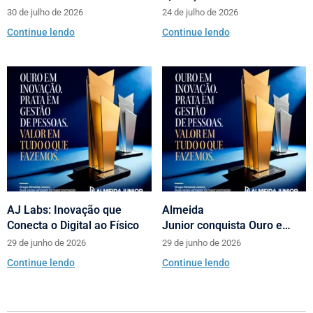
scooters Motorino pela
com loja no Neumarkt
30 de julho de 2026
24 de julho de 2026
Almeida Junior
Shopping
Continue lendo
Continue lendo
AJ Labs: Inovação que
Almeida
Conecta o Digital ao Físico
Junior conquista Ouro e
Prata no Prêmio Abrasce
29 de junho de 2026
29 de junho de 2026
Continue lendo
Continue lendo