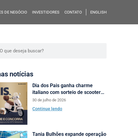
S DE NEGÓCIO
INVESTIDORES
CONTATO
ENGLISH
mas notícias
Dia dos Pais ganha charme
italiano com sorteio de scooters
Motorino pela Almeida Junior
30 de julho de 2026
Continue lendo
Tania Bulhões expande operação