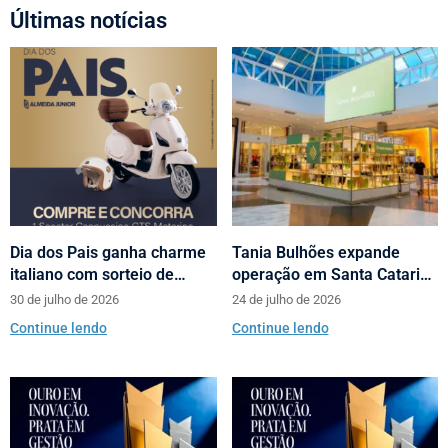
Últimas notícias
Dia dos Pais ganha charme
Tania Bulhões expande
italiano com sorteio de
operação em Santa Catarina
scooters Motorino pela
com loja no Neumarkt
30 de julho de 2026
24 de julho de 2026
Almeida Junior
Shopping
Continue lendo
Continue lendo