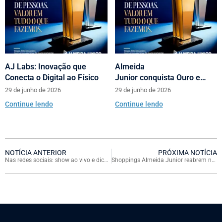
AJ Labs: Inovação que
Almeida
Conecta o Digital ao Físico
Junior conquista Ouro e
Prata no Prêmio Abrasce
29 de junho de 2026
29 de junho de 2026
Continue lendo
Continue lendo
NOTÍCIA ANTERIOR
PRÓXIMA NOTÍCIA
Nas redes sociais: show ao vivo e dicas de como manter a saúde mental
Shoppings Almeida Junior reabrem nesta quarta, dia 22