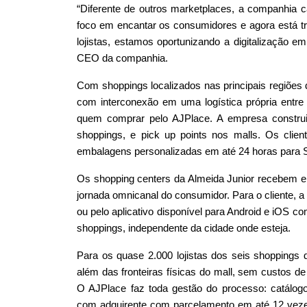
“Diferente de outros marketplaces, a companhia c
foco em encantar os consumidores e agora está tra
lojistas, estamos oportunizando a digitalização em
CEO da companhia.
Com shoppings localizados nas principais regiões 
com interconexão em uma logística própria entre
quem comprar pelo AJPlace. A empresa construi
shoppings, e pick up points nos malls. Os cli
embalagens personalizadas em até 24 horas para Sa
Os shopping centers da Almeida Junior recebem 
jornada omnicanal do consumidor. Para o cliente, a 
ou pelo aplicativo disponível para Android e iOS c
shoppings, independente da cidade onde esteja.
Para os quase 2.000 lojistas dos seis shoppings d
além das fronteiras físicas do mall, sem custos 
O AJPlace faz toda gestão do processo: catálogo 
com adquirente com parcelamento em até 12 vezes