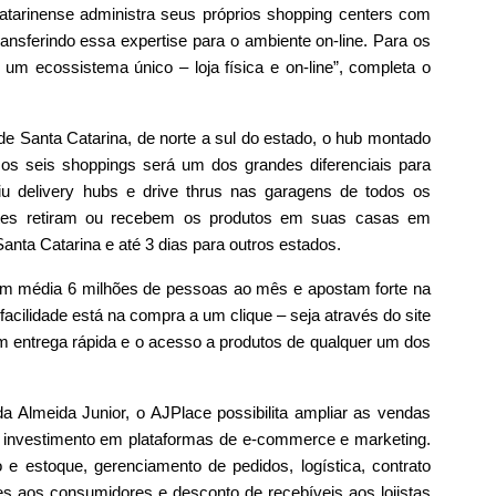
atarinense administra seus próprios shopping centers com
nsferindo essa expertise para o ambiente on-line. Para os
 um ecossistema único – loja física e on-line”, completa o
de Santa Catarina, de norte a sul do estado, o hub montado
 os seis shoppings será um dos grandes diferenciais para
u delivery hubs e drive thrus nas garagens de todos os
entes retiram ou recebem os produtos em suas casas em
nta Catarina e até 3 dias para outros estados.
em média 6 milhões de pessoas ao mês e apostam forte na
facilidade está na compra a um clique – seja através do site
om entrega rápida e o acesso a produtos de qualquer um dos
a Almeida Junior, o AJPlace possibilita ampliar as vendas
de investimento em plataformas de e-commerce e marketing.
e estoque, gerenciamento de pedidos, logística, contrato
 aos consumidores e desconto de recebíveis aos lojistas