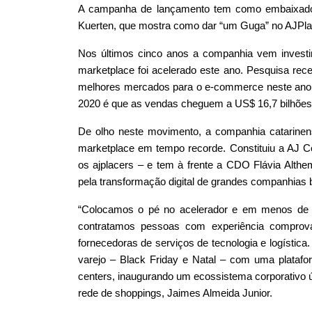
A campanha de lançamento tem como embaixador d
Kuerten, que mostra como dar “um Guga” no AJPla
Nos últimos cinco anos a companhia vem investin
marketplace foi acelerado este ano. Pesquisa rec
melhores mercados para o e-commerce neste ano.
2020 é que as vendas cheguem a US$ 16,7 bilhões
De olho neste movimento, a companhia catarinen
marketplace em tempo recorde. Constituiu a AJ Com
os ajplacers – e tem à frente a CDO Flávia Alth
pela transformação digital de grandes companhias b
“Colocamos o pé no acelerador e em menos de s
contratamos pessoas com experiência comprov
fornecedoras de serviços de tecnologia e logística
varejo – Black Friday e Natal – com uma platafor
centers, inaugurando um ecossistema corporativo ún
rede de shoppings, Jaimes Almeida Junior.