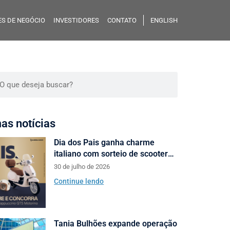
S DE NEGÓCIO
INVESTIDORES
CONTATO
ENGLISH
mas notícias
Dia dos Pais ganha charme
italiano com sorteio de scooters
Motorino pela Almeida Junior
30 de julho de 2026
Continue lendo
Tania Bulhões expande operação