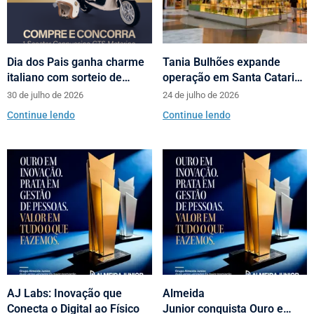
Dia dos Pais ganha charme
Tania Bulhões expande
italiano com sorteio de
operação em Santa Catarina
scooters Motorino pela
com loja no Neumarkt
30 de julho de 2026
24 de julho de 2026
Almeida Junior
Shopping
Continue lendo
Continue lendo
AJ Labs: Inovação que
Almeida
Conecta o Digital ao Físico
Junior conquista Ouro e